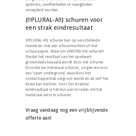
splinters, oneffenheden of ruwigheden
verwijderd worden.
{!!PLURAL-A!!} schuren voor
een strak eindresultaat
{!!PLURAL-A!!} schuren kan op verschillende
manieren: met een schuurmachine of met
schuurpapier. Waarom {!!WORD-A!!} schuren?
Omdat het resultaat van het spuitwerk
grotendeels bepaald wordt door het schuren.
Doordat we materiaal schuren, zorgen we voor
een ‘open’ ondergrond, waardoor het
contactoppervlak vergroot wordt en de verf het
beste kan hechten. Voor het strakste
eindresultaat is het dus aan te raden om het
materiaal eerst te schuren.
Vraag vandaag nog een vrijblijvende
offerte aan!