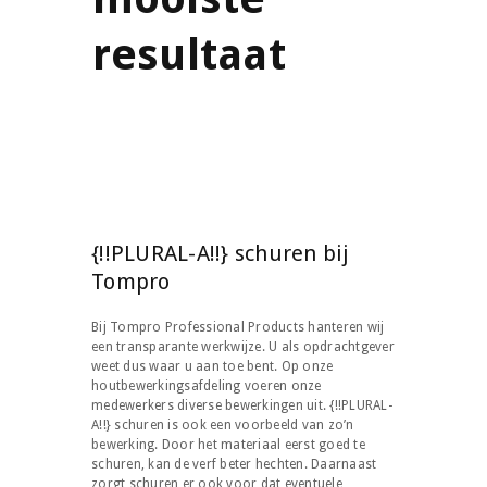
resultaat
{!!PLURAL-A!!} schuren bij
Tompro
Bij Tompro Professional Products hanteren wij
een transparante werkwijze. U als opdrachtgever
weet dus waar u aan toe bent. Op onze
houtbewerkingsafdeling voeren onze
medewerkers diverse bewerkingen uit. {!!PLURAL-
A!!} schuren is ook een voorbeeld van zo’n
bewerking. Door het materiaal eerst goed te
schuren, kan de verf beter hechten. Daarnaast
zorgt schuren er ook voor dat eventuele