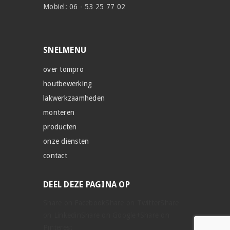
Mobiel: 06 - 53 25 77 02
SNELMENU
over tompro
houtbewerking
lakwerkzaamheden
monteren
producten
onze diensten
contact
DEEL DEZE PAGINA OP
Share on Facebook
Share on Twitter
Share
on Linkedin
Share on Google+
Share on
Pinterest