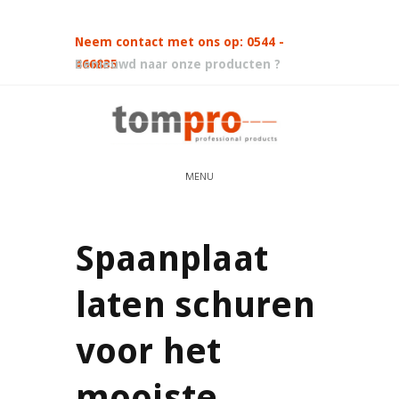
Neem contact met ons op: 0544 -
466835
Benieuwd naar onze producten ?
MENU
Spaanplaat
laten schuren
voor het
mooiste