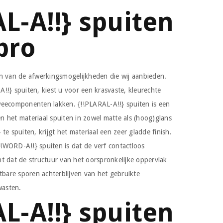
AL-A!!} spuiten
pro
n van de afwerkingsmogelijkheden die wij aanbieden.
!!} spuiten, kiest u voor een krasvaste, kleurechte
weecomponenten lakken. {!!PLARAL-A!!} spuiten is een
 het materiaal spuiten in zowel matte als (hoog)glans
te spuiten, krijgt het materiaal een zeer gladde finish.
{!!WORD-A!!} spuiten is dat de verf contactloos
t dat de structuur van het oorspronkelijke oppervlak
tbare sporen achterblijven van het gebruikte
wasten.
AL-A!!} spuiten