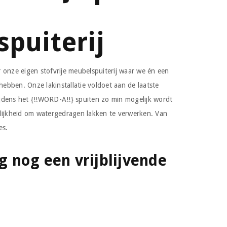
puiterij
 onze eigen stofvrije meubelspuiterij waar we én een
 hebben. Onze lakinstallatie voldoet aan de laatste
tijdens het {!!WORD-A!!} spuiten zo min mogelijk wordt
lijkheid om watergedragen lakken te verwerken. Van
es.
 nog een vrijblijvende