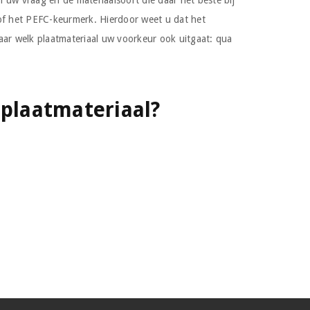
 uw vraag en de materiaalsoort die daar het beste bij
o of het PEFC-keurmerk. Hierdoor weet u dat het
ar welk plaatmateriaal uw voorkeur ook uitgaat: qua
 plaatmateriaal?