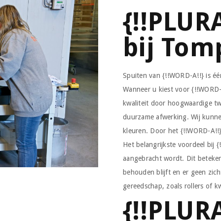
{!!PLUR
bij Tom
Spuiten van {!!WORD-A!!} is éé
Wanneer u kiest voor {!!WORD-A
kwaliteit door hoogwaardige t
duurzame afwerking. Wij kunnen
kleuren. Door het {!!WORD-A!!} 
Het belangrijkste voordeel bij 
aangebracht wordt. Dit beteken
behouden blijft en er geen zich
gereedschap, zoals rollers of k
{!!PLUR