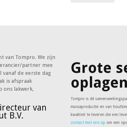
ant van Tompro. We zijn
Grote s
everancier/partner mee
 vanaf de eerste dag
oplage
k is afspraak
o ons lakwerk,
Tompro is dé samenwerkingspar
recteur van
massaproductie en van houtbe
ut B.V.
kwaliteit te leveren die een le
contact met ons op
om een opd