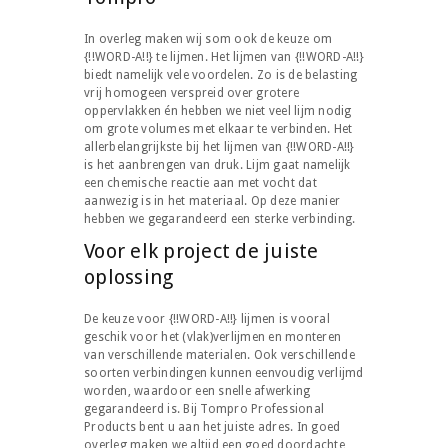
In overleg maken wij som ook de keuze om
{!!WORD-A!!} te lijmen. Het lijmen van {!!WORD-A!!}
biedt namelijk vele voordelen. Zo is de belasting
vrij homogeen verspreid over grotere
oppervlakken én hebben we niet veel lijm nodig
om grote volumes met elkaar te verbinden. Het
allerbelangrijkste bij het lijmen van {!!WORD-A!!}
is het aanbrengen van druk. Lijm gaat namelijk
een chemische reactie aan met vocht dat
aanwezig is in het materiaal. Op deze manier
hebben we gegarandeerd een sterke verbinding.
Voor elk project de juiste
oplossing
De keuze voor {!!WORD-A!!} lijmen is vooral
geschik voor het (vlak)verlijmen en monteren
van verschillende materialen. Ook verschillende
soorten verbindingen kunnen eenvoudig verlijmd
worden, waardoor een snelle afwerking
gegarandeerd is. Bij Tompro Professional
Products bent u aan het juiste adres. In goed
overleg maken we altijd een goed doordachte