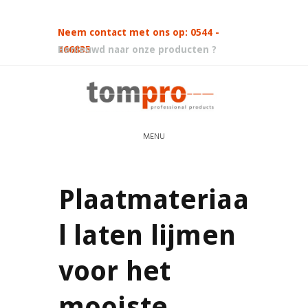
Neem contact met ons op: 0544 -
466835
Benieuwd naar onze producten ?
MENU
Plaatmateriaa
l laten lijmen
voor het
mooiste