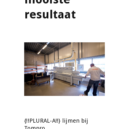
resultaat
{!!PLURAL-A!!} lijmen bij
Tompro