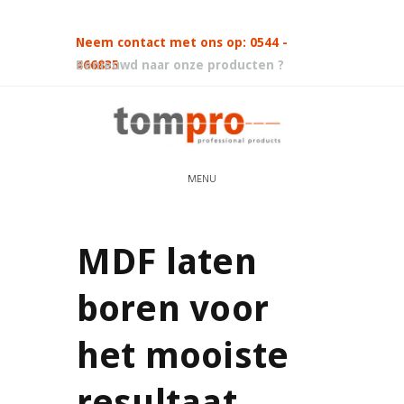
Neem contact met ons op: 0544 -
466835
Benieuwd naar onze producten ?
MENU
MDF laten
boren voor
het mooiste
resultaat