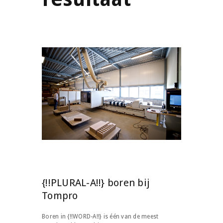
{!!PLURAL-A!!} boren bij
Tompro
Boren in {!!WORD-A!!} is één van de meest