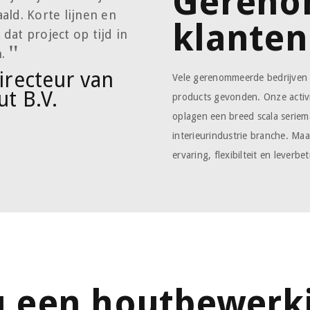
Geren
ald. Korte lijnen en
klanten
at project op tijd in
.
recteur van
Vele gerenommeerde bedrijven
ut B.V.
products gevonden. Onze activit
oplagen een breed scala serie
interieurindustrie branche. Ma
ervaring, flexibilteit en leverb
u een houtbewerki