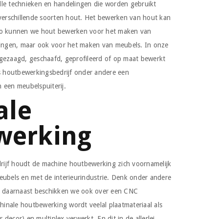
lle technieken en handelingen die worden gebruikt
 verschillende soorten hout. Het bewerken van hout kan
 Zo kunnen we hout bewerken voor het maken van
dingen, maar ook voor het maken van meubels. In onze
gezaagd, geschaafd, geprofileerd of op maat bewerkt
ls houtbewerkingsbedrijf onder andere een
 een meubelspuiterij.
ale
werking
ijf houdt de machine houtbewerking zich voornamelijk
eubels en met de interieurindustrie. Denk onder andere
daarnaast beschikken we ook over een CNC
inale houtbewerking wordt veelal plaatmateriaal als
decor) en multiplex verwerkt. En dit in de allerlei