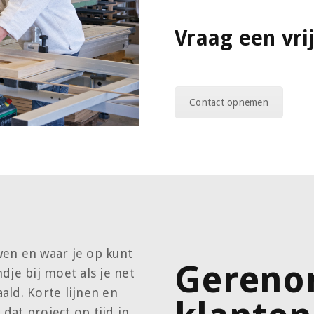
Vraag een vri
Contact opnemen
en en waar je op kunt
Geren
dje bij moet als je net
ald. Korte lijnen en
at project op tijd in