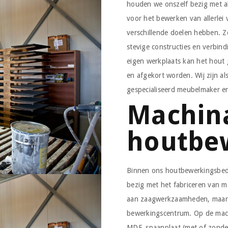
houden we onszelf bezig met a
voor het bewerken van allerlei
verschillende doelen hebben.
stevige constructies en verbin
eigen werkplaats kan het hout 
en afgekort worden. Wij zijn a
gespecialiseerd meubelmaker en
Machin
houtbe
Binnen ons houtbewerkingsbedr
bezig met het fabriceren van m
aan zaagwerkzaamheden, maar 
bewerkingscentrum. Op de mach
MDF, spaanplaat (met of zonder 