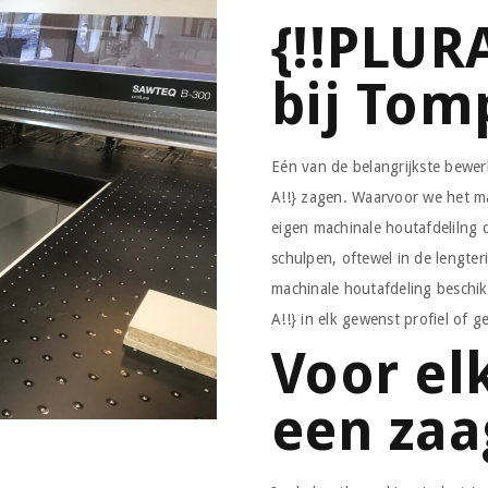
{!!PLUR
bij Tom
Eén van de belangrijkste bewe
A!!} zagen. Waarvoor we het m
eigen machinale houtafdelilng 
schulpen, oftewel in de lengter
machinale houtafdeling beschi
A!!} in elk gewenst profiel of
Voor el
een zaa