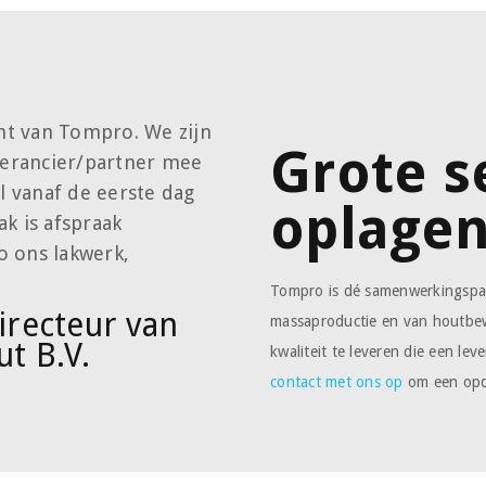
ant van Tompro. We zijn
Grote s
everancier/partner mee
 vanaf de eerste dag
oplage
k is afspraak
o ons lakwerk,
Tompro is dé samenwerkingspar
recteur van
massaproductie en van houtbe
ut B.V.
kwaliteit te leveren die een le
contact met ons op
om een opd