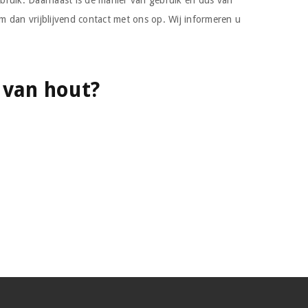
ruik. Daarnaast is de manier van gebruik én dus van
 dan vrijblijvend contact met ons op. Wij informeren u
 van hout?