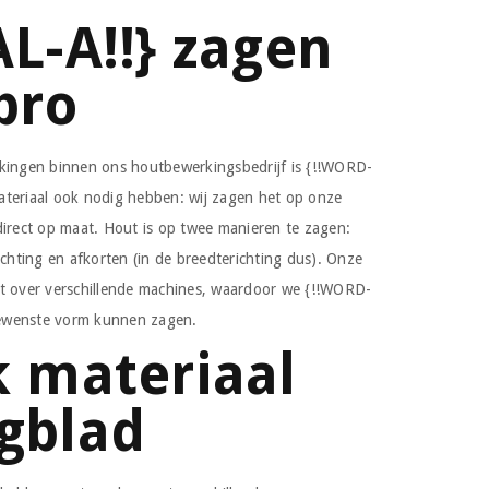
AL-A!!} zagen
pro
rkingen binnen ons houtbewerkingsbedrijf is {!!WORD-
ateriaal ook nodig hebben: wij zagen het op onze
direct op maat. Hout is op twee manieren te zagen:
ichting en afkorten (in de breedterichting dus). Onze
kt over verschillende machines, waardoor we {!!WORD-
 gewenste vorm kunnen zagen.
k materiaal
gblad