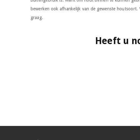
buitengebruik is. Want om hout binnen te kunnen gebr
bewerken ook afhankelijk van de gewenste houtsoort. W
graag.
Heeft u n