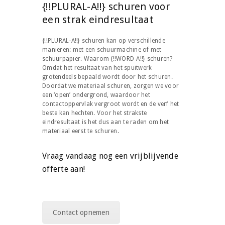
{!!PLURAL-A!!} schuren voor
een strak eindresultaat
{!!PLURAL-A!!} schuren kan op verschillende
manieren: met een schuurmachine of met
schuurpapier. Waarom {!!WORD-A!!} schuren?
Omdat het resultaat van het spuitwerk
grotendeels bepaald wordt door het schuren.
Doordat we materiaal schuren, zorgen we voor
een ‘open’ ondergrond, waardoor het
contactoppervlak vergroot wordt en de verf het
beste kan hechten. Voor het strakste
eindresultaat is het dus aan te raden om het
materiaal eerst te schuren.
Vraag vandaag nog een vrijblijvende
offerte aan!
Contact opnemen