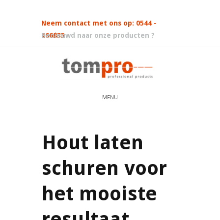
Neem contact met ons op: 0544 -
466835
Benieuwd naar onze producten ?
MENU
Hout laten
schuren voor
het mooiste
resultaat