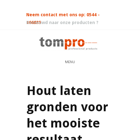
Neem contact met ons op: 0544 -
466835
Benieuwd naar onze producten ?
MENU
Hout laten
gronden voor
het mooiste
resultaat