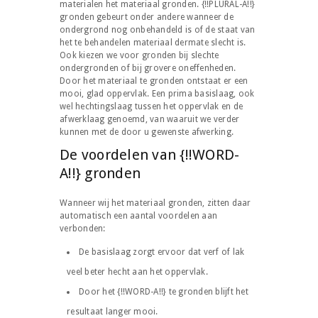
materialen het materiaal gronden. {!!PLURAL-A!!}
gronden gebeurt onder andere wanneer de
ondergrond nog onbehandeld is of de staat van
het te behandelen materiaal dermate slecht is.
Ook kiezen we voor gronden bij slechte
ondergronden of bij grovere oneffenheden.
Door het materiaal te gronden ontstaat er een
mooi, glad oppervlak. Een prima basislaag, ook
wel hechtingslaag tussen het oppervlak en de
afwerklaag genoemd, van waaruit we verder
kunnen met de door u gewenste afwerking.
De voordelen van {!!WORD-
A!!} gronden
Wanneer wij het materiaal gronden, zitten daar
automatisch een aantal voordelen aan
verbonden:
De basislaag zorgt ervoor dat verf of lak
veel beter hecht aan het oppervlak.
Door het {!!WORD-A!!} te gronden blijft het
resultaat langer mooi.