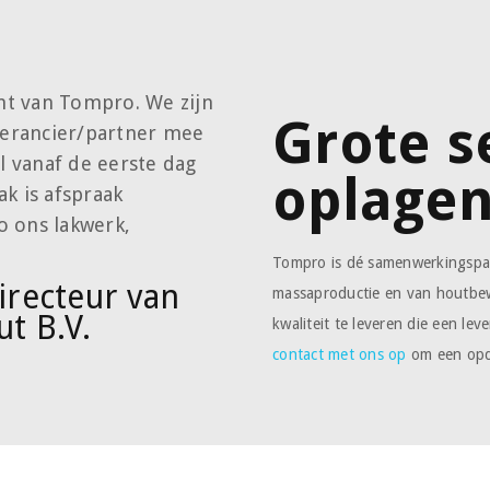
ant van Tompro. We zijn
Grote s
everancier/partner mee
 vanaf de eerste dag
oplage
k is afspraak
o ons lakwerk,
Tompro is dé samenwerkingspar
recteur van
massaproductie en van houtbe
ut B.V.
kwaliteit te leveren die een le
contact met ons op
om een opd