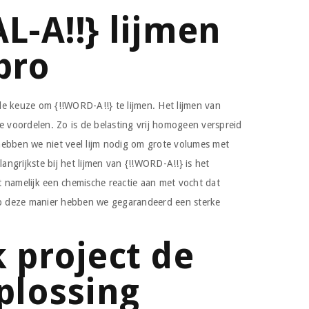
L-A!!} lijmen
pro
e keuze om {!!WORD-A!!} te lijmen. Het lijmen van
e voordelen. Zo is de belasting vrij homogeen verspreid
hebben we niet veel lijm nodig om grote volumes met
langrijkste bij het lijmen van {!!WORD-A!!} is het
 namelijk een chemische reactie aan met vocht dat
 Op deze manier hebben we gegarandeerd een sterke
k project de
oplossing