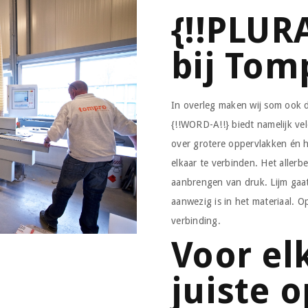
{!!PLURA
bij Tom
In overleg maken wij som ook d
{!!WORD-A!!} biedt namelijk vel
over grotere oppervlakken én 
elkaar te verbinden. Het allerbe
aanbrengen van druk. Lijm gaat
aanwezig is in het materiaal.
verbinding.
Voor el
juiste 